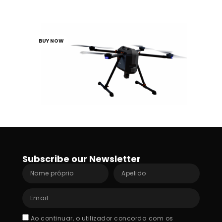
Quadricóptero Portátil de Classe 3
BUY NOW
Subscribe our Newsletter
Nome
Apelido
próprio
Email
Acceptance
Ao continuar, o utilizador concorda com os