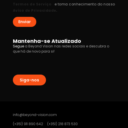
Termos de Serviço
e toma conhecimento do nosso
Aviso de Privacidade
.
Enviar
Mantenha-se Atualizado
Segue
a Beyond Vision nas redes sociais e descubra o
que há de novo para si!
Siga-nos
info@beyond-vision.com
(+351) 911 890 642
(+351) 218 873 530