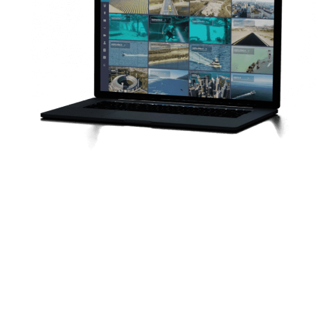
Uma Plataforma com Base na Cloud Altamente
Conceituada
Gestão de Ativos
Um sistema equipado com IA que integra na
perfeição vários sistemas UAV e automação
convencional, permitindo uma gestão eficiente e a
otimização dos ativos no terreno.
Ganhou reconhecimento na indústria de fabrico