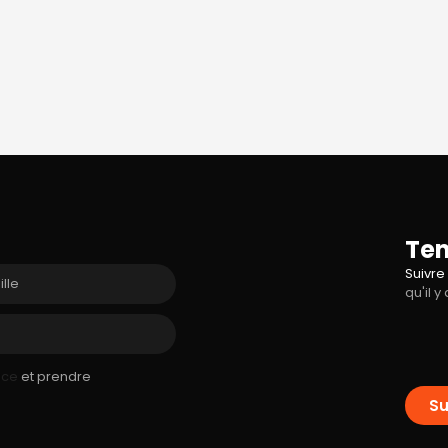
Ten
Suivre
qu'il 
ice
et prendre
Su