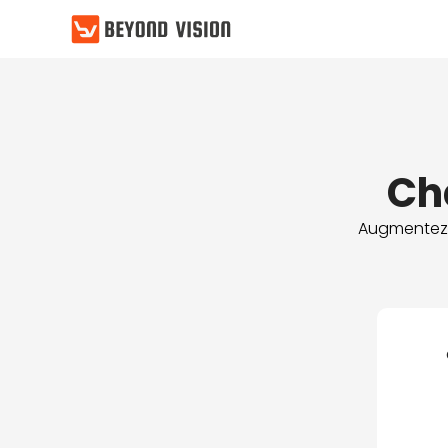
Aller
au
contenu
Ch
Augmentez l