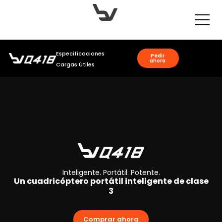
Ir
al
contenido
Especificaciones
Pedir
ahora
Cargas Útiles
Inteligente. Portátil. Potente.
Un cuadricóptero portátil inteligente de clase
3
Comprar ahora