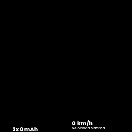
0
  km/h
2x 
0
 mAh
Velocidad Máxima