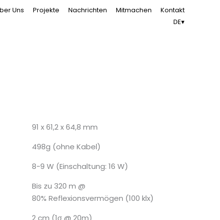
ber Uns
Projekte
Nachrichten
Mitmachen
Kontakt
DE▾
91 x 61,2 x 64,8 mm
498g (ohne Kabel)
8-9 W (Einschaltung: 16 W)
Bis zu 320 m @
80% Reflexionsvermögen (100 klx)
2 cm (1σ @ 20m)