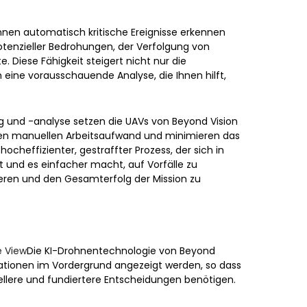
nnen automatisch kritische Ereignisse erkennen
g potenzieller Bedrohungen, der Verfolgung von
 Diese Fähigkeit steigert nicht nur die
h eine vorausschauende Analyse, die Ihnen hilft,
 und -analyse setzen die UAVs von Beyond Vision
n den manuellen Arbeitsaufwand und minimieren das
 hocheffizienter, gestraffter Prozess, der sich in
 und es einfacher macht, auf Vorfälle zu
eren und den Gesamterfolg der Mission zu
e View
Die KI-Drohnentechnologie von Beyond
rmationen im Vordergrund angezeigt werden, so dass
nellere und fundiertere Entscheidungen benötigen.