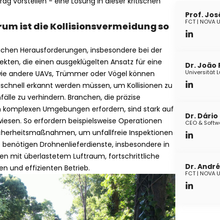
g vorstellen - eine Lösung in dieser kritischen
Prof. Jo
FCT | NOVA U
um ist die Kollisionsvermeidung so
eichen Herausforderungen, insbesondere bei der
kten, die einen ausgeklügelten Ansatz für eine
Dr. João
Universität 
 wie andere UAVs, Trümmer oder Vögel können
e schnell erkannt werden müssen, um Kollisionen zu
älle zu verhindern. Branchen, die präzise
in komplexen Umgebungen erfordern, sind stark auf
Dr. Dário
esen. So erfordern beispielsweise Operationen
CEO & Softw
Sicherheitsmaßnahmen, um unfallfreie Inspektionen
o benötigen Drohnenlieferdienste, insbesondere in
en mit überlastetem Luftraum, fortschrittliche
Dr. Andr
en und effizienten Betrieb.
FCT | NOVA U