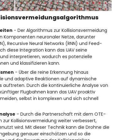
ollisionsvermeidungsalgorithmus
eiten
- Der Algorithmus zur Kollisionsvermeidung
von Komponenten neuronaler Netze, darunter
N), Recursive Neural Networks (RNN) und Feed-
ch diese Integration kann das UAV seine
 interpretieren, wodurch es potenzielle
nnen und klassifizieren kann.
ismen
- Über die reine Erkennung hinaus
lle und adaptive Reaktionen auf dynamische
s auftreten. Durch die kontinuierliche Analyse von
künftiger Flugbahnen kann das UAV proaktiv
meiden, selbst in komplexen und sich schnell
analyse
- Durch die Partnerschaft mit dem OTE-
 zur Kollisionsvermeidung weiter verbessert,
nutzt wird. Mit dieser Technik kann die Drohne die
Umgebung genauer einschätzen und so die