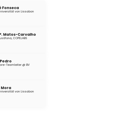
sé Fonseca
niversität von Lissabon
 P. Matos-Carvalho
Lusófona, COPELABS
 Pedro
are-Teamleiter @ BV
é Mora
niversität von Lissabon