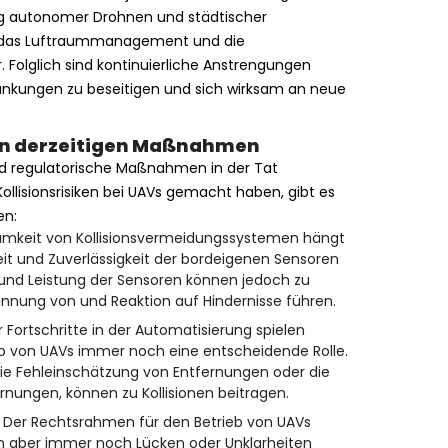
tung autonomer Drohnen und städtischer
t das Luftraummanagement und die
 Folglich sind kontinuierliche Anstrengungen
änkungen zu beseitigen und sich wirksam an neue
en derzeitigen Maßnahmen
d regulatorische Maßnahmen in der Tat
Kollisionsrisiken bei UAVs gemacht haben, gibt es
en:
amkeit von Kollisionsvermeidungssystemen hängt
t und Zuverlässigkeit der bordeigenen Sensoren
und Leistung der Sensoren können jedoch zu
nnung von und Reaktion auf Hindernisse führen.
 Fortschritte in der Automatisierung spielen
b von UAVs immer noch eine entscheidende Rolle.
. die Fehleinschätzung von Entfernungen oder die
rnungen, können zu Kollisionen beitragen.
 Der Rechtsrahmen für den Betrieb von UAVs
ann aber immer noch Lücken oder Unklarheiten